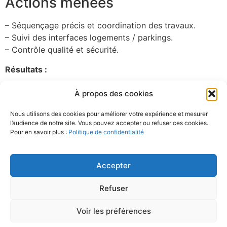
Actions menées
– Séquençage précis et coordination des travaux.
– Suivi des interfaces logements / parkings.
– Contrôle qualité et sécurité.
Résultats :
Chantier en cours
À propos des cookies
Avancement maîtrisé
Vous avez un projet similaire ?
Nous utilisons des cookies pour améliorer votre expérience et mesurer
l’audience de notre site. Vous pouvez accepter ou refuser ces cookies.
Contactez-nous
Pour en savoir plus :
Politique de confidentialité
En savoir plus :
Ministère de la Transition écologique
Accepter
Refuser
Voir les préférences