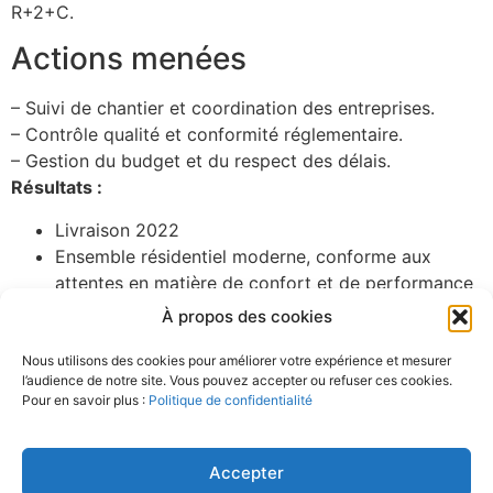
R+2+C.
Actions menées
– Suivi de chantier et coordination des entreprises.
– Contrôle qualité et conformité réglementaire.
– Gestion du budget et du respect des délais.
Résultats :
Livraison 2022
Ensemble résidentiel moderne, conforme aux
attentes en matière de confort et de performance
énergétique
À propos des cookies
Vous avez un projet similaire ?
Nous utilisons des cookies pour améliorer votre expérience et mesurer
Contactez-nous
l’audience de notre site. Vous pouvez accepter ou refuser ces cookies.
En savoir plus :
France Rénov’
•
ADEME
•
Ministère de la
Pour en savoir plus :
Politique de confidentialité
Transition écologique
Accepter