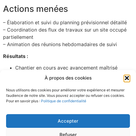
Actions menées
– Élaboration et suivi du planning prévisionnel détaillé
– Coordination des flux de travaux sur un site occupé
partiellement
– Animation des réunions hebdomadaires de suivi
Résultats :
Chantier en cours avec avancement maîtrisé
Bonne anticipation des interfaces parking /
À propos des cookies
logements
Vous avez un projet similaire ?
Nous utilisons des cookies pour améliorer votre expérience et mesurer
l’audience de notre site. Vous pouvez accepter ou refuser ces cookies.
Contactez-nous
Pour en savoir plus :
Politique de confidentialité
En savoir plus :
Ministère de la Transition écologique
Accepter
Refuser