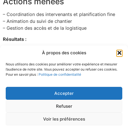
Actions menées
– Coordination des intervenants et planification fine
– Animation du suivi de chantier
– Gestion des accès et de la logistique
Résultats :
Livraison en 2022
À propos des cookies
Chantier réalisé sans dérive de coûts
Vous avez un projet similaire ?
Nous utilisons des cookies pour améliorer votre expérience et mesurer
l’audience de notre site. Vous pouvez accepter ou refuser ces cookies.
Contactez-nous
Pour en savoir plus :
Politique de confidentialité
En savoir plus :
Ministère de la Transition écologique
Accepter
Refuser
Voir les préférences